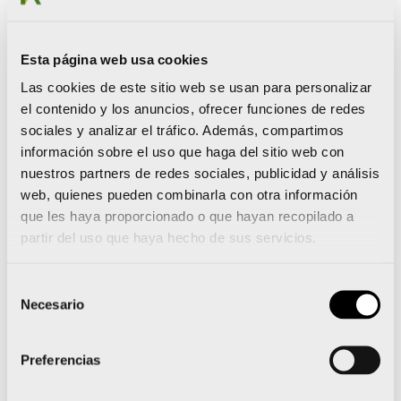
CURSOS DE FORMACIÓN
CAPDS_ sept. y nov. 2025
Esta página web usa cookies
Las cookies de este sitio web se usan para personalizar
[ssba-buttons]
el contenido y los anuncios, ofrecer funciones de redes
Actividades de la Cátedra de Agricultura de
sociales y analizar el tráfico. Además, compartimos
información sobre el uso que haga del sitio web con
Precisión, Digitalización y Sostenibilidad – CAPDS.
nuestros partners de redes sociales, publicidad y análisis
Septiembre y Noviembre 2025
web, quienes pueden combinarla con otra información
que les haya proporcionado o que hayan recopilado a
partir del uso que haya hecho de sus servicios.
FORMACIÓN GRATUITA – AFORO LIMITADO (30
plazas por curso)
Selección
Necesario
de
ESCUELA POLITÉCNICA SUPERIOR DE
ORIHUELA
consentimiento
(EPSO).
Preferencias