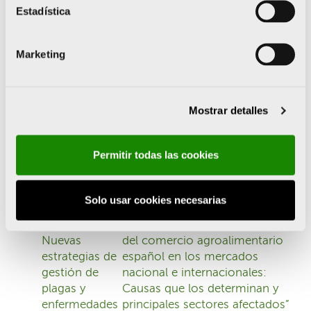
Cartel Activ Sept-Nov-25
Estadística
Marketing
DETALLES
Mostrar detalles
Fecha:
8/08/2025
Hora:
Permitir todas las cookies
08:00 - 17:00
Solo usar cookies necesarias
Curso:
Jornada “Los condicionantes
Nuevas
del comercio agroalimentario
estrategias de
español en los mercados
gestión de
nacional e internacionales:
plagas y
Causas que los determinan y
enfermedades
principales sectores afectados”