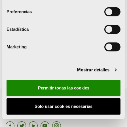
consentimiento
XI edición de los Premios FPIA
Preferencias
Premio
INNOVACIÓN
Proyecto RECREATE de Grupo Calagua
Estadística
Premio
INICIATIVA Y DESARROLLO
Juzgado Privativo de Aguas de Orihuela
Marketing
Premio
EXCELENCIA PROFESIONAL
D. José Miguel Ferrer
Mostrar detalles
Permitir todas las cookies
96 369 66 60
Solo usar cookies necesarias
Aviso legal
Política de privacidad
Política de cookies
Sugerencias
Canal del Informante