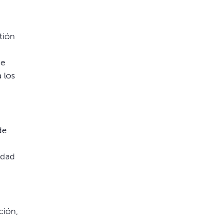
tión
 e
 los
de
idad
ción,