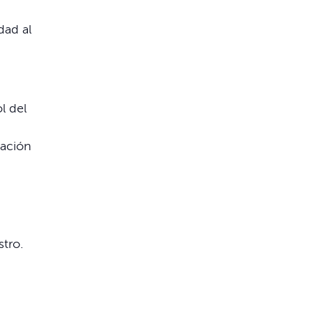
.
dad al
l del
mación
tro.