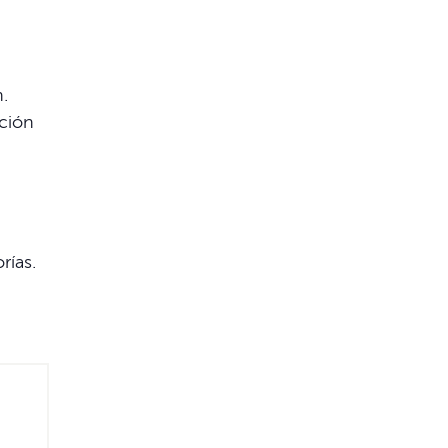
n.
cción
rías.