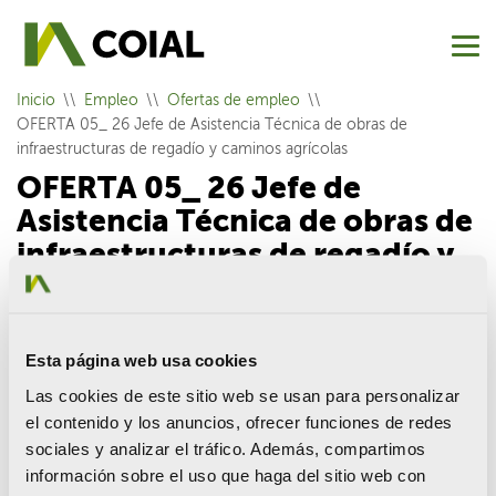
Inicio
Empleo
Ofertas de empleo
OFERTA 05_ 26 Jefe de Asistencia Técnica de obras de
infraestructuras de regadío y caminos agrícolas
OFERTA 05_ 26 Jefe de
Asistencia Técnica de obras de
infraestructuras de regadío y
caminos agrícolas
Oferta exclusiva para colegiados
Esta página web usa cookies
Consultoría de proyectos, públicos y privados, en los ámbitos
Las cookies de este sitio web se usan para personalizar
del transporte, agua y desarrollo urbano, busca ingenieros
el contenido y los anuncios, ofrecer funciones de redes
agrónomos para incorporar a su equipo técnico.
sociales y analizar el tráfico. Además, compartimos
Lugar de trabajo: Valencia
información sobre el uso que haga del sitio web con