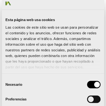
fuera de Valencia, el Colegio de Ingenieros Agrónomos de
Levante tiene acuerdos de colaboración con diferentes
hoteles cercanos al lugar de impartición del programa.
Esta página web usa cookies
Las cookies de este sitio web se usan para personalizar
Estos cursos son subvencionables a través de FUNDAE
el contenido y los anuncios, ofrecer funciones de redes
(Antigua Fundación Tripartita), para ello contamos con
sociales y analizar el tráfico. Además, compartimos
PSICOTEC, empresa de consultoría expertos en la
información sobre el uso que haga del sitio web con
Gestión de Crédito Formativa. Puedes contactar con
nuestros partners de redes sociales, publicidad y análisis
ellos a través de su directora Vanessa Hernanz en el
web, quienes pueden combinarla con otra información
teléfono 963522784 o a través del mail
que les haya proporcionado o que hayan recopilado a
vhernanz@psicotec.es
partir del uso que haya hecho de sus servicios.
Selección
Necesario
de
Claustro de profesores
consentimiento
Preferencias
Antón Merino, Alberto