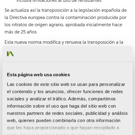
incluirá limitaciones al uso de fertilizantes
Se actualiza así la transposición a la legislación española de
la Directiva europea contra la contaminación producida por
los nitratos de origen agrario, aprobada inicialmente hace
más de 25 años
Esta nueva norma modifica y renueva la transposición a la
legislación española de la Directiva europea relativa a la
protección de las aguas contra la contaminación producida
por los nitratos procedentes de fuentes agrarias, que fue
aprobada inicialmente hace ya más de 25 años. La citada
Esta página web usa cookies
directiva impone a los Estados miembros la obligación de
Las cookies de este sitio web se usan para personalizar
identificar las aguas afectadas por este tipo de
el contenido y los anuncios, ofrecer funciones de redes
contaminación, vigilando la concentración de nitratos a
sociales y analizar el tráfico. Además, compartimos
través de estaciones de muestreo. También establece
información sobre el uso que haga del sitio web con
criterios para designar como zonas vulnerables las
nuestros partners de redes sociales, publicidad y análisis
superficies cuyo drenaje dé lugar a la contaminación por
web, quienes pueden combinarla con otra información
nitratos y para poner en funcionamiento programas de
que les haya proporcionado o que hayan recopilado a
actuación coordinados con las actividades agrarias.
partir del uso que haya hecho de sus servicios.