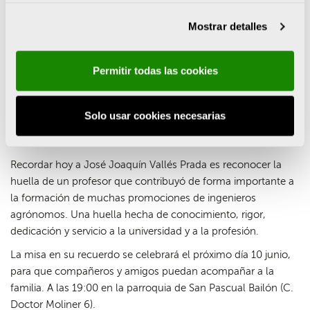
Su labor docente se extendió también al Colegio, donde
impartió cursos para profesionales sobre construcciones
Mostrar detalles
rurales, cálculo de estructuras de hormigón armado y
construcción de naves industriales. Además, asumió distintas
Permitir todas las cookies
responsabilidades académicas en la Universitat Politècnica de
València, como subdirector de la Escuela Técnica Superior de
Ingeniería Agronómica y del Medio Natural, jefe de estudios y
Solo usar cookies necesarias
director del Departamento de Ingeniería Rural y
Agroalimentaria.
Recordar hoy a José Joaquín Vallés Prada es reconocer la
huella de un profesor que contribuyó de forma importante a
la formación de muchas promociones de ingenieros
agrónomos. Una huella hecha de conocimiento, rigor,
dedicación y servicio a la universidad y a la profesión.
La misa en su recuerdo se celebrará el próximo día 10 junio,
para que compañeros y amigos puedan acompañar a la
familia.
A las
19:00 en la parroquia de San Pascual Bailón (C.
Doctor Moliner 6).