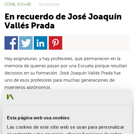
COIAL [CV+IB]
05/06/2026
En recuerdo de José Joaquín
Vallés Prada
Hay asignaturas, y hay profesores, que permanecen en la
memoria de quienes pasan por una Escuela porque resultan
decisivos en su formación. José Joaquín Vallés Prada fue
uno de esos profesores para muchas generaciones de
ingenieros agrónomos.
Doctor ingeniero agrónomo y catedrático de la Universitat
Politècnica de València, dedicó buena parte de su vida a la
enseñanza de una materia esencial para nuestra profesión: la
Esta página web usa cookies
construcción. Desde sus primeras clases en 1971 hasta su
jubilación en 2007, formó parte de la vida académica de la
Las cookies de este sitio web se usan para personalizar
Escuela y del Departamento de Ingeniería Rural y