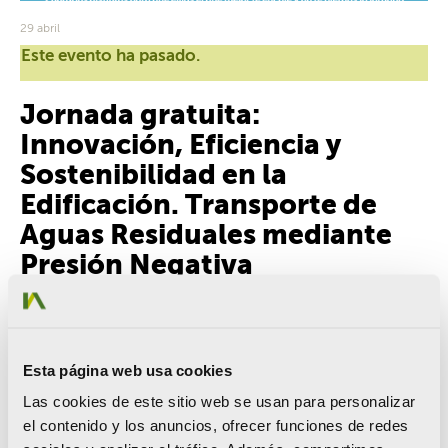
29 abril
Este evento ha pasado.
Jornada gratuita:
Innovación, Eficiencia y
Sostenibilidad en la
Edificación. Transporte de
Aguas Residuales mediante
Presión Negativa
[ssba-buttons]
Descubre el saneamiento por presión negativa
, una
Esta página web usa cookies
tecnología que permite evacuar las aguas residuales
incluso hacia arriba, eliminando las limitaciones de las
Las cookies de este sitio web se usan para personalizar
bajantes y pendientes por gravedad y
reduciendo
el contenido y los anuncios, ofrecer funciones de redes
significativamente la obra civil.
De la mano de