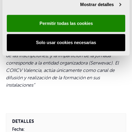
Mostrar detalles
Sesión 1.
Horario de 16.30h a 18:00h
Sesión 2.
Horario de 18:00h a 19:30h
Permitir todas las cookies
Inscríbete
en esta jornada técnica gratuita y asegura
tu plaza.
Solo usar cookies necesarias
“Esta actividad está organizada por Serwevac. La gestión
de las inscripciones, y la impartición de la jornada
corresponde a la entidad organizadora (Serwevac). El
COIICV Valencia, actúa únicamente como canal de
difusión y realización de la formación en sus
instalaciones”
DETALLES
Fecha: