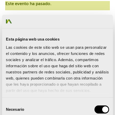
Este evento ha pasado.
Jornada: Metodología BIM en
las obras del MAPA:
Digitalización, Eficiencia y
Esta página web usa cookies
Gestión Integral
Las cookies de este sitio web se usan para personalizar
[ssba-buttons]
el contenido y los anuncios, ofrecer funciones de redes
sociales y analizar el tráfico. Además, compartimos
Organiza la Subdirección General de Regadíos, Caminos
información sobre el uso que haga del sitio web con
Naturales e Infraestructuras Rurales del MAPA
nuestros partners de redes sociales, publicidad y análisis
web, quienes pueden combinarla con otra información
Presencial
28 de abril de 2026
, sede de la DIRECCIÓN
que les haya proporcionado o que hayan recopilado a
GENERAL DE DESARROLLO RURAL, INNOVACIÓN Y
partir del uso que haya hecho de sus servicios.
FORMACIÓN AGROALIMENTARIA, sita en Gran Vía de
San Francisco 4-6- (MADRID)
Selección
Necesario
La inscripción es gratuita y puedes
de