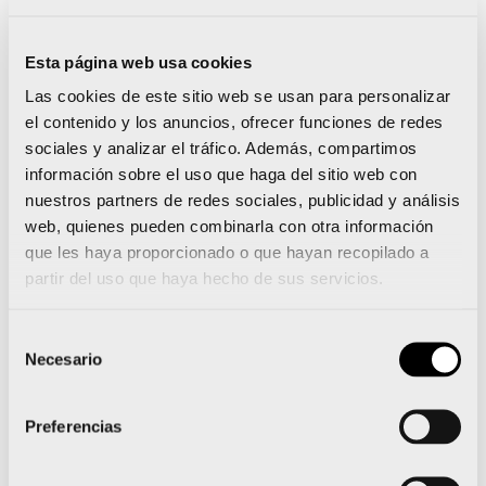
CV
Legislación
,
09/12/2022
Información pública del
Esta página web usa cookies
anteproyecto de ley de calidad
Las cookies de este sitio web se usan para personalizar
agroalimentaria de la
el contenido y los anuncios, ofrecer funciones de redes
sociales y analizar el tráfico. Además, compartimos
Comunitat Valenciana
información sobre el uso que haga del sitio web con
nuestros partners de redes sociales, publicidad y análisis
web, quienes pueden combinarla con otra información
que les haya proporcionado o que hayan recopilado a
partir del uso que haya hecho de sus servicios.
S
e expone al público el anteproyecto de ley de calidad
agroalimentaria de la Comunitat Valenciana
durante
un
plazo de 15 días
,
a contar, desde el día siguiente a la
Selección
fecha de publicación
en
el Diari Oficial de la Generalitat
Necesario
de
Valenciana (Num. 9480 / 29.11.2022), al efecto de que las
consentimiento
personas que se consideren interesadas puedan presentar
alegaciones, observaciones o sugerencias sobre su
Preferencias
contenido.
El citado anteproyecto de ley podrá ser consultado en la