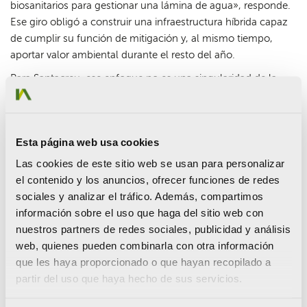
biosanitarios para gestionar una lámina de agua», responde.
Ese giro obligó a construir una infraestructura híbrida capaz
de cumplir su función de mitigación y, al mismo tiempo,
aportar valor ambiental durante el resto del año.
Para Santacreu, ese enfoque no es una singularidad de la
Marjal, sino la prueba de una capacidad más amplia del perfil
agronómico. «Los perfiles de ingeniería más polimáticos,
como el nuestro, que tocan varias ramas de la ciencia, desde
Esta página web usa cookies
la electrotecnia y la construcción hasta la biología y la
botánica, tienen la visión holística adecuada para coordinar
Las cookies de este sitio web se usan para personalizar
proyectos complejos». La clave, insiste, está en anticipar los
el contenido y los anuncios, ofrecer funciones de redes
conflictos entre especialidades antes de que el proyecto
sociales y analizar el tráfico. Además, compartimos
salga del papel: «Que sumen en vez de restar, que creen
información sobre el uso que haga del sitio web con
sinergias y no incompatibilidades». Y añade una idea que
nuestros partners de redes sociales, publicidad y análisis
resume su filosofía de trabajo: «Una infraestructura no
web, quienes pueden combinarla con otra información
solamente es valiosa cuando actúa para mitigar los efectos
que les haya proporcionado o que hayan recopilado a
de una inundación puntual: durante toda su vida útil tiene
partir del uso que haya hecho de sus servicios.
que seguir aportando valor a su entorno». Es, en última