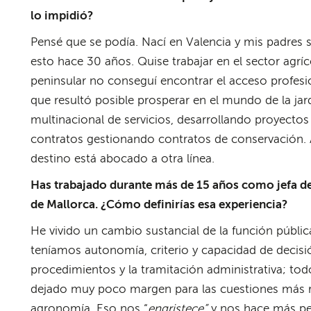
lo impidió?
Pensé que se podía. Nací en Valencia y mis padres s
esto hace 30 años. Quise trabajar en el sector agríc
peninsular no conseguí encontrar el acceso profesi
que resultó posible prosperar en el mundo de la ja
multinacional de servicios, desarrollando proyectos
contratos gestionando contratos de conservación. 
destino está abocado a otra línea.
Has trabajado durante más de 15 años como jefa de
de Mallorca. ¿Cómo definirías esa experiencia?
He vivido un cambio sustancial de la función públ
teníamos autonomía, criterio y capacidad de decisió
procedimientos y la tramitación administrativa; t
dejado muy poco margen para las cuestiones más re
agronomía. Eso nos “
engristece”
y nos hace más pes