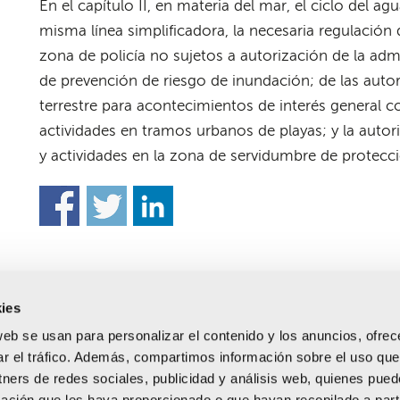
En el capítulo II, en materia del mar, el ciclo del ag
misma línea simplificadora, la necesaria regulación d
zona de policía no sujetos a autorización de la adm
de prevención de riesgo de inundación; de las auto
terrestre para acontecimientos de interés general co
actividades en tramos urbanos de playas; y la auto
y actividades en la zona de servidumbre de protecc
ies
 LAS PERSONAS Y LOS
PLAN ANUAL ZOOSANITARI
web se usan para personalizar el contenido y los anuncios, ofrec
ALEARS
ar el tráfico. Además, compartimos información sobre el uso que
tners de redes sociales, publicidad y análisis web, quienes pue
ación que les haya proporcionado o que hayan recopilado a parti