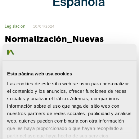
Legislación
10/04/2024
Normalización_Nuevas
Normas UNE
Esta página web usa cookies
Publicadas las relaciones de de normas UNE aprobadas y las
Las cookies de este sitio web se usan para personalizar
ratificadas por la
Asociación Española de Normalización
,
el contenido y los anuncios, ofrecer funciones de redes
durante el mes de marzo de 2024.
sociales y analizar el tráfico. Además, compartimos
Entre las normas publicadas se encuentran algunas que
información sobre el uso que haga del sitio web con
pueden ser de interés para el desarrollo de tus proyectos:
nuestros partners de redes sociales, publicidad y análisis
UNE-EN 1401-1:2020+A1:2024 Sistemas de
web, quienes pueden combinarla con otra información
canalización en materiales plásticos para saneamiento
que les haya proporcionado o que hayan recopilado a
y alcantarillado enterrados sin presión.
partir del uso que haya hecho de sus servicios.
UNE-EN 12255-6:2024 Plantas depuradoras de aguas