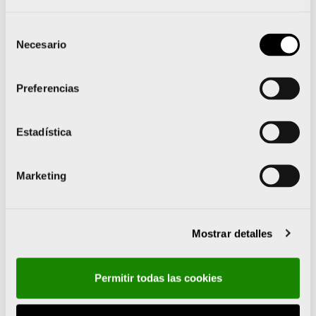
residuales. Parte 6: Proceso de lodos activos.
UNE-EN 12255-13:2024 Plantas depuradoras de aguas
Selección
residuales. Parte 13: Tratamiento químico.Tratamiento
Necesario
de
de las aguas residuales por floculación y precipitación.
consentimiento
UNE-EN 12255-14:2024 Plantas depuradoras de aguas
Preferencias
residuales. Parte 14: Desinfección.
UNE-CEN/TS 17152-3:2022/AC:2024 Sistemas de
canalización en materiales plásticos para transporte
Estadística
subterráneo sin presión y almacenamiento de agua no
potable.
CEN/TS 17152-3:2022/AC:2024 2024-01-31 UNE-
Marketing
CEN/TS 17943:2023 Caracterización de los residuos.
UNE-EN 12201-1:2024 Sistemas de canalización en
materiales plásticos para conducción de agua y
saneamiento con presión.
Mostrar detalles
UNE-EN 12259-12:2024 Sistemas fijos de lucha contra
incendios. criComponentes para sistemas de
rociadores y agua pulverizada..
Permitir todas las cookies
Resolución de 4 de abril de 2024
, de la Dirección General
de Estrategia Industrial y de la Pequeña y Mediana Empresa,