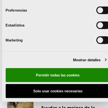
de València
consentimiento
Preferencias
CV
,
Subvención
07/05/2025
Ayudas para inversiones
Estadística
en modernización de
infraestructuras y sistemas
Marketing
de riego en
comunidades...
CV
,
Subvención
02/05/2025
Mostrar detalles
Ayudas a entidades
locales para obras de
Permitir todas las cookies
acondicionamiento de
caminos rurales para el
ejercicio ...
Solo usar cookies necesarias
CV
,
Subvención
02/05/2025