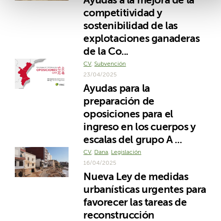
Ayudas a la mejora de la
competitividad y
sostenibilidad de las
explotaciones ganaderas
de la Co...
CV
,
Subvención
23/04/2025
Ayudas para la
preparación de
oposiciones para el
ingreso en los cuerpos y
escalas del grupo A ...
CV
,
Dana
,
Legislación
16/04/2025
Nueva Ley de medidas
urbanísticas urgentes para
favorecer las tareas de
reconstrucción