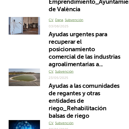
Emprendimiento_Ayuntamie
de València
CV
,
Dana
,
Subvención
03/06/2025
Ayudas urgentes para
recuperar el
posicionamiento
comercial de las industrias
agroalimentarias a...
CV
,
Subvención
23/05/2025
Ayudas a las comunidades
de regantes y otras
entidades de
riego_Rehabilitación
balsas de riego
CV
,
Subvención