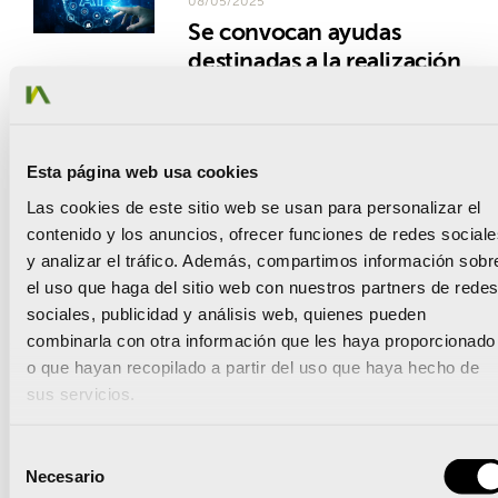
08/05/2025
Se convocan ayudas
destinadas a la realización
de acciones de formación
en materia de innovaci...
CV
,
Subvención
Esta página web usa cookies
08/05/2025
Las cookies de este sitio web se usan para personalizar el
Subvenciones para
contenido y los anuncios, ofrecer funciones de redes sociale
proyectos de inversión
y analizar el tráfico. Además, compartimos información sobr
para mejora,
el uso que haga del sitio web con nuestros partners de redes
modernización y dotación
sociales, publicidad y análisis web, quienes pueden
de infraestruc...
combinarla con otra información que les haya proporcionado
CV
,
Subvención
o que hayan recopilado a partir del uso que haya hecho de
07/05/2025
sus servicios.
Apertura plazo
Subvención «Emprende y
Selección
Contrata». Ayuntamiento
Necesario
de