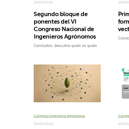
14/07/2026
25/06
Segundo bloque de
Prim
ponentes del VI
form
Congreso Nacional de
vec
Ingenieros Agrónomos
Conóc
Conócelos, descubre quién es quién
Congreso Ingenieros Agrónomos
Congre
29/05/2026
09/04