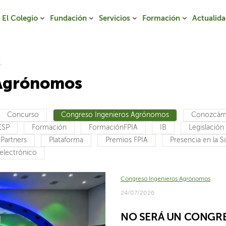
El Colegio
Fundación
Servicios
Formación
Actualid
s
 Agrónomos
Concurso
Congreso Ingenieros Agrónomos
Conozcám
ESP
Formación
FormaciónFPIA
IB
Legislación
Partners
Plataforma
Premios FPIA
Presencia en la 
electrónico
Congreso Ingenieros Agrónomos
24/07/2026
NO SERÁ UN CONGR