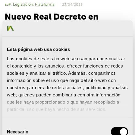
ESP
Legislación
Plataforma
,
,
23/04/2025
Nuevo Real Decreto en
materia de vigilancia de
explotaciones agrarias:
porcinas, avícolas y bovinas
Esta página web usa cookies
Las cookies de este sitio web se usan para personalizar
el contenido y los anuncios, ofrecer funciones de redes
sociales y analizar el tráfico. Además, compartimos
Publicado en el BOE el Real Decreto 344/2025, de 22 de abril,
información sobre el uso que haga del sitio web con
por el que se modifican el Real Decreto 306/2020, de 11 de
nuestros partners de redes sociales, publicidad y análisis
febrero, el Real Decreto 637/2021, de 27 de julio, y el Real
web, quienes pueden combinarla con otra información
Decreto 1053/2022, de 27 de diciembre, en materia de
que les haya proporcionado o que hayan recopilado a
vigilancia del titular de la explotación.
partir del uso que haya hecho de sus servicios.
Entrará en vigor el día 1 de junio de 2025.
Selección
Modifica:
Necesario
de