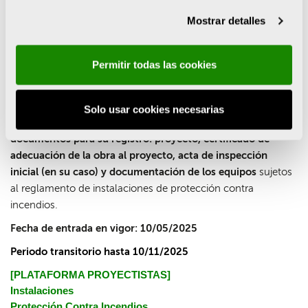
establecimientos industriales nuevos, así como los que
sufran modificaciones significativas, requerirán la elaboración
Mostrar detalles
de un proyecto firmado por un técnico competente, que será
preceptivo para la obtención de las licencias o
Permitir todas las cookies
autorizaciones.
Para la puesta en servicio, se requiere la presentación ante el
órgano competente en materia de industria de la
Solo usar cookies necesarias
correspondiente Comunidad Autónoma de los siguientes
documentos para su registro: proyecto, certificado de
adecuación de la obra al proyecto, acta de inspección
inicial (en su caso) y documentación de los equipos
sujetos
al reglamento de instalaciones de protección contra
incendios.
Fecha de entrada en vigor: 10/05/2025
Periodo transitorio
hasta 10/11/2025
[PLATAFORMA PROYECTISTAS]
Instalaciones
Protección Contra Incendios