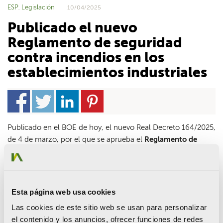
ESP
Legislación
,
10/04/2025
Publicado el nuevo
Reglamento de seguridad
contra incendios en los
establecimientos industriales
Publicado en el BOE de hoy, el nuevo Real Decreto 164/2025,
de 4 de marzo, por el que se aprueba el
Reglamento de
seguridad contra incendios en los establecimientos
industriales.
El presente real decreto tiene por objeto revisar el marco
Esta página web usa cookies
normativo relativo a la protección contra incendios, para lo
cual se aprueba un nuevo Reglamento de seguridad contra
Las cookies de este sitio web se usan para personalizar
incendios en los establecimientos industriales (en adelante,
el contenido y los anuncios, ofrecer funciones de redes