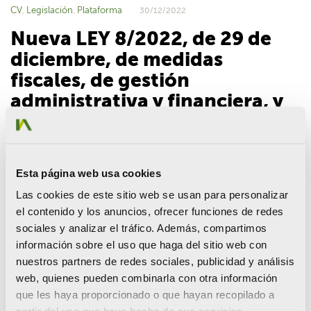
CV
Legislación
Plataforma
,
,
30/12/2022
Nueva LEY 8/2022, de 29 de
diciembre, de medidas
fiscales, de gestión
administrativa y financiera, y
de organización de la
Generalitat
Esta página web usa cookies
Las cookies de este sitio web se usan para personalizar
el contenido y los anuncios, ofrecer funciones de redes
Publicada en el DOGV de hoy, esta es la ley de
sociales y analizar el tráfico. Además, compartimos
acompañamiento y tiene novedades importantes, ya que
información sobre el uso que haga del sitio web con
modifica algunos aspectos de la Ley de Estructuras Agrarias y
nuestros partners de redes sociales, publicidad y análisis
de la Ley de ordenación del territorio, urbanismo y
web, quienes pueden combinarla con otra información
paisajismo.
que les haya proporcionado o que hayan recopilado a
En materia de agricultura, son abundantes las