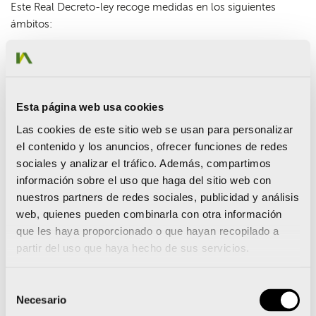
Este Real Decreto-ley recoge medidas en los siguientes
ámbitos:
1_ Plan de choque de ahorro y gestión energética en
climatización,
para los edificios y locales incluidos en el
ámbito de aplicación de la
I.T. 3.8 del RITE
,
Esta página web usa cookies
– Todas estas instalaciones, que tengan obligación de
cumplir con las inspecciones de eficiencia energética
Las cookies de este sitio web se usan para personalizar
incluidas en las IT 4.2.1 e IT 4.2.2, y cuya última inspección se
el contenido y los anuncios, ofrecer funciones de redes
haya realizado con anterioridad al 1 de enero de 2021,
sociales y analizar el tráfico. Además, compartimos
deberán
adelantar
de forma puntual
la siguiente
información sobre el uso que haga del sitio web con
inspección
para cumplir con dichas obligaciones
antes del 1
nuestros partners de redes sociales, publicidad y análisis
de diciembre de 2022
.
web, quienes pueden combinarla con otra información
que les haya proporcionado o que hayan recopilado a
partir del uso que haya hecho de sus servicios.
Para ejecutar rápidamente las obras de mejora energética en
los edificios de las administraciones públicas, éstas podrán
Selección
aplicar en sus contratos de obras, suministros o servicios,
Necesario
de
procedimientos de contratación de urgencia. Además, estos