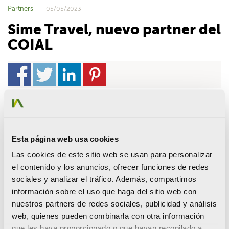
Partners
05/05/2023
Sime Travel, nuevo partner del
COIAL
Hoy damos la bienvenida a
Simetravel
, una agencia de viajes
con sede en Gandia que acumula más de treinta años de
experiencia en el sector. Los servicios que ofrece Sime Travel
Esta página web usa cookies
abarcan todo tipo de viajes y gestiones relacionadas tanto
con el turismo como con viajes de negocio
. Además,
Las cookies de este sitio web se usan para personalizar
acreditan especialización en la organización de viajes a
el contenido y los anuncios, ofrecer funciones de redes
ferias del sector agrario
, como Fruit Logistica y Fruit
sociales y analizar el tráfico. Además, compartimos
Atraction, capacidad para fletar vuelos charter y ofrecen
información sobre el uso que haga del sitio web con
todos los servicios que el cliente solicite. Durante los viajes,
nuestros partners de redes sociales, publicidad y análisis
Sime Travel tiene servicio de 24 horas para solucionar
web, quienes pueden combinarla con otra información
cualquier incidencia que surja a sus clientes.
que les haya proporcionado o que hayan recopilado a